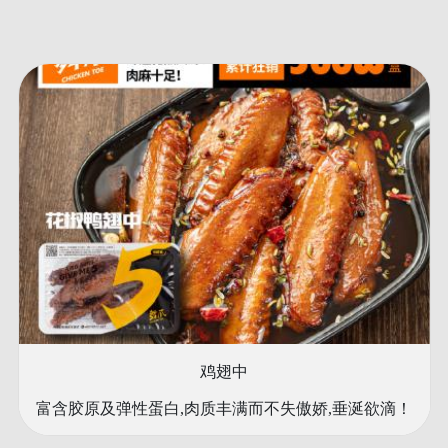
鸡翅中
富含胶原及弹性蛋白,肉质丰满而不失傲娇,垂涎欲滴！