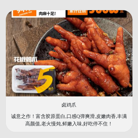
卤鸡爪
诚意之作！富含胶原蛋白,口感Q弹爽滑,皮嫩肉香,丰满
高颜值,老火慢炖,鲜嫩入味,好吃停不住！