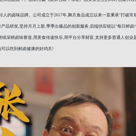
人的卤味品牌。公司成立于2017年,舞爪食品成立以来一直秉承“打破常规
产品研发,坚持月月上新,季季出爆品的创新服务;后端供应链以“每日鲜卤/
断持续深耕卤味赛道,用美食传递快乐,用平台分享财富,支持更多普通人创业
地可以吃到鲜卤健康的好鸡爪!