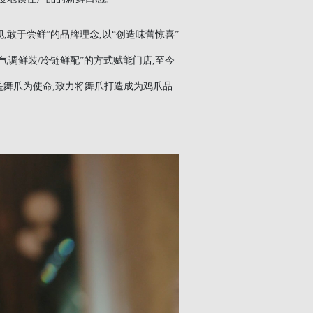
,敢于尝鲜”的品牌理念,以“创造味蕾惊喜”
气调鲜装/冷链鲜配”的方式赋能门店,至今
是舞爪为使命,致力将舞爪打造成为鸡爪品