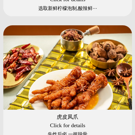
选取新鲜柠檬泡制,酸辣鲜···
虎皮凤爪
Click for details
先炸后卤,一抿脱骨