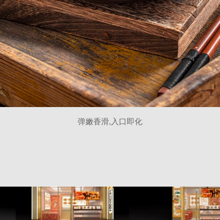
弹嫩香滑,入口即化