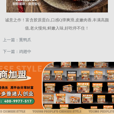
诚意之作！富含胶原蛋白,口感Q弹爽滑,皮嫩肉香,丰满高颜
值,老火慢炖,鲜嫩入味,好吃停不住！
上一篇：
熏鸭爪
下一篇：
鸡翅中