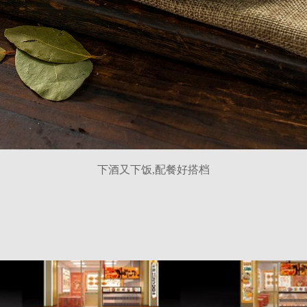
下酒又下饭,配餐好搭档