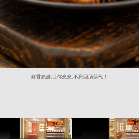
鲜香脆嫩,让你念念,不忘回肠荡气！