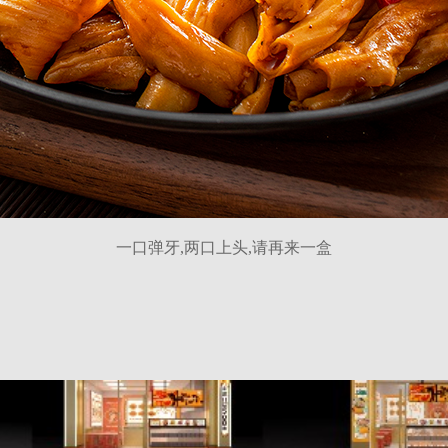
一口弹牙,两口上头,请再来一盒