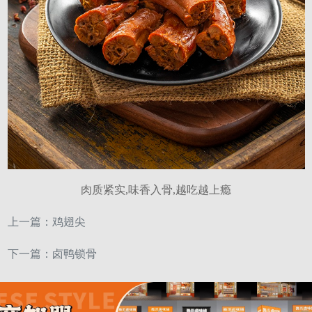
肉质紧实,味香入骨,越吃越上瘾
上一篇：
鸡翅尖
下一篇：
卤鸭锁骨