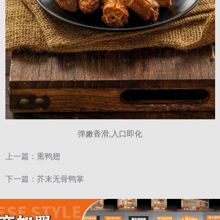
弹嫩香滑,入口即化
上一篇：
熏鸭翅
下一篇：
芥末无骨鸭掌